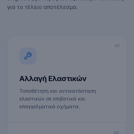
Λευκίππου 14, Ξάνθη, 67131
+30 25410 77152
+30 25410 27392
info@poutakidis.eu
©
2026
Poutakidis Tires and Wheel Services. Όλα τα
δικαιώματα κατοχυρωμένα.
Ιδρυτής: Ευστάθιος Πουτακίδης | Από το 1980